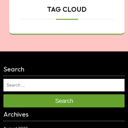
TAG CLOUD
<
Search
Search
Archives