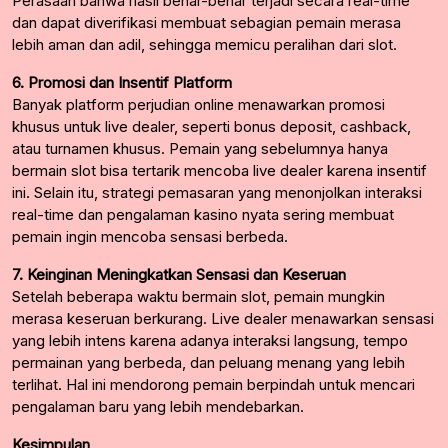
Perasaan bahwa hasil benar-benar terjadi secara real-time
dan dapat diverifikasi membuat sebagian pemain merasa
lebih aman dan adil, sehingga memicu peralihan dari slot.
6. Promosi dan Insentif Platform
Banyak platform perjudian online menawarkan promosi
khusus untuk live dealer, seperti bonus deposit, cashback,
atau turnamen khusus. Pemain yang sebelumnya hanya
bermain slot bisa tertarik mencoba live dealer karena insentif
ini. Selain itu, strategi pemasaran yang menonjolkan interaksi
real-time dan pengalaman kasino nyata sering membuat
pemain ingin mencoba sensasi berbeda.
7. Keinginan Meningkatkan Sensasi dan Keseruan
Setelah beberapa waktu bermain slot, pemain mungkin
merasa keseruan berkurang. Live dealer menawarkan sensasi
yang lebih intens karena adanya interaksi langsung, tempo
permainan yang berbeda, dan peluang menang yang lebih
terlihat. Hal ini mendorong pemain berpindah untuk mencari
pengalaman baru yang lebih mendebarkan.
Kesimpulan