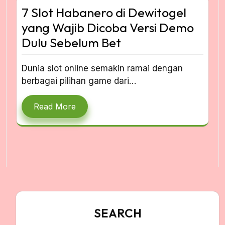
7 Slot Habanero di Dewitogel
yang Wajib Dicoba Versi Demo
Dulu Sebelum Bet
Dunia slot online semakin ramai dengan
berbagai pilihan game dari…
Read More
SEARCH