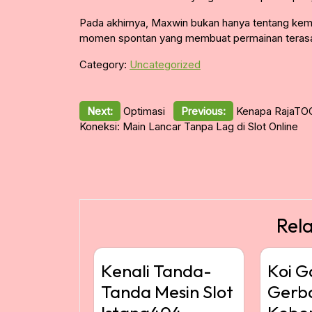
Pada akhirnya, Maxwin bukan hanya tentang kemen
momen spontan yang membuat permainan terasa h
Category:
Uncategorized
Post
Next:
Optimasi
Previous:
Kenapa RajaTOG
Koneksi: Main Lancar Tanpa Lag di Slot Online
navigation
Rel
Kenali Tanda-
Koi G
Tanda Mesin Slot
Gerb