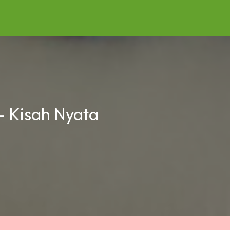
— Kisah Nyata