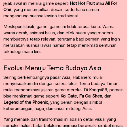
jejak awal ini melalui game seperti
Hot Hot Fruit
atau
All For
One
, yang menampilkan desain sederhana namun
mengandung nuansa kasino tradisional.
Meskipun klasik, game-game ini tidak terasa kuno. Warna-
warna cerah, animasi halus, dan efek suara yang modern
membuatnya tetap relevan, terutama bagi pemain yang ingin
merasakan nuansa lawas namun tetap menikmati sentuhan
teknologi masa kini.
Evolusi Menuju Tema Budaya Asia
Seiring berkembangnya pasar Asia, Habanero mulai
menyesuaikan diri dengan selera lokal. Tema budaya Timur
mulai mendominasi jajaran game mereka. Di Kongsi88, pemain
bisa menikmati game seperti
Koi Gate
,
Fa Cai Shen
, dan
Legend of the Phoenix
, yang penuh dengan simbol
keberuntungan, naga, dan unsur mitologi Asia.
Yang menarik dari transformasi ini adalah detail visual yang
semakin halus. Latar belakang animasi bergerak, simbol emas