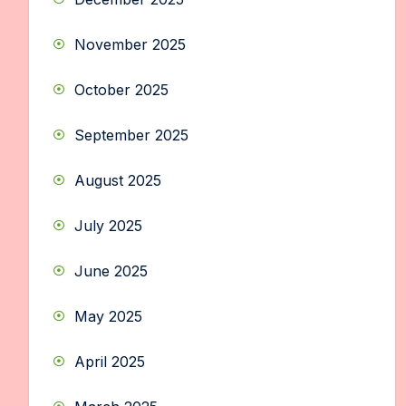
November 2025
October 2025
September 2025
August 2025
July 2025
June 2025
May 2025
April 2025