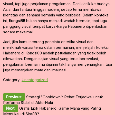
visual, tapi juga perjalanan pengalaman. Dari klasik ke budaya
Asia, dari fantasi hingga modern, setiap tema membawa
identitas dan sensasi bermain yang berbeda. Dalam konteks
ini,
Kongsi88
bukan hanya menjadi wadah bermain, tapi juga
panggung visual tempat karya-karya Habanero dipentaskan
secara maksimal.
Jadi, jika kamu seorang pencinta estetika visual dan
menikmati variasi tema dalam permainan, menjelajahi koleksi
Habanero di Kongsi88 adalah petualangan yang tidak boleh
dilewatkan. Dengan sajian visual yang terus berevolusi,
pengalaman bermainmu dijamin tak hanya menyenangkan, tapi
juga memanjakan mata dan imajinasi.
Category:
Uncategorized
Post
Previous:
Strategi “Cooldown”: Rehat Terjadwal untuk
Performa Stabil di AktorHoki
navigation
Next:
Grafis Epik Habanero: Game Mana yang Paling
Memukau di Slot88?