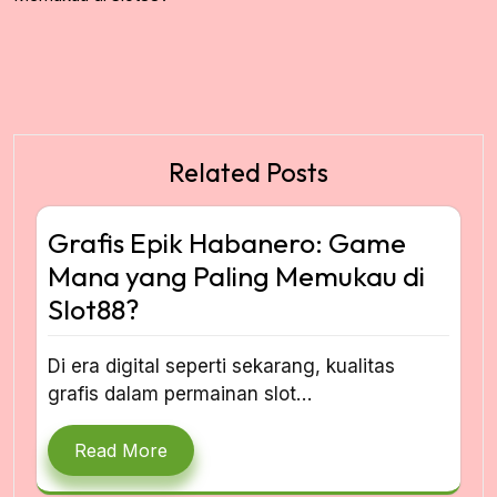
Related Posts
Grafis Epik Habanero: Game
Mana yang Paling Memukau di
Slot88?
Di era digital seperti sekarang, kualitas
grafis dalam permainan slot…
Read More