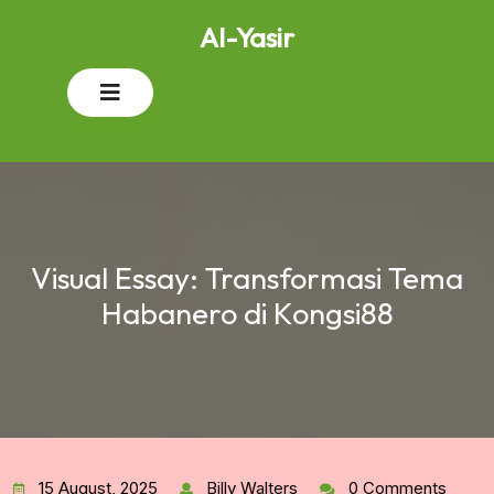
Skip
Al-Yasir
to
content
Open
Button
Visual Essay: Transformasi Tema
Habanero di Kongsi88
15 August, 2025
Billy Walters
0 Comments