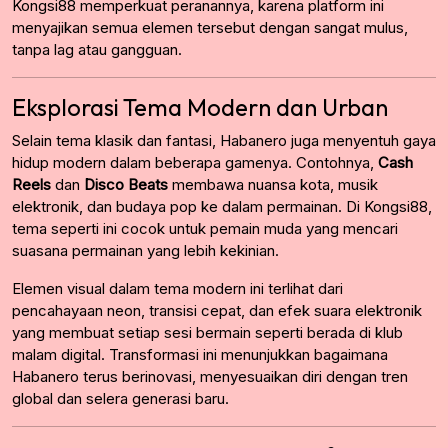
Kongsi88 memperkuat peranannya, karena platform ini
menyajikan semua elemen tersebut dengan sangat mulus,
tanpa lag atau gangguan.
Eksplorasi Tema Modern dan Urban
Selain tema klasik dan fantasi, Habanero juga menyentuh gaya
hidup modern dalam beberapa gamenya. Contohnya,
Cash
Reels
dan
Disco Beats
membawa nuansa kota, musik
elektronik, dan budaya pop ke dalam permainan. Di Kongsi88,
tema seperti ini cocok untuk pemain muda yang mencari
suasana permainan yang lebih kekinian.
Elemen visual dalam tema modern ini terlihat dari
pencahayaan neon, transisi cepat, dan efek suara elektronik
yang membuat setiap sesi bermain seperti berada di klub
malam digital. Transformasi ini menunjukkan bagaimana
Habanero terus berinovasi, menyesuaikan diri dengan tren
global dan selera generasi baru.