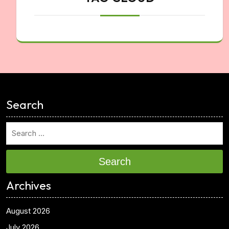
<
Search
Search
Archives
August 2026
July 2026