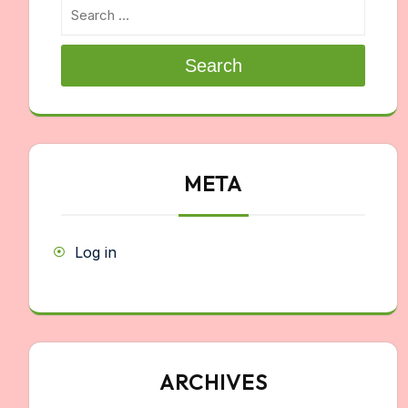
Search
META
Log in
ARCHIVES