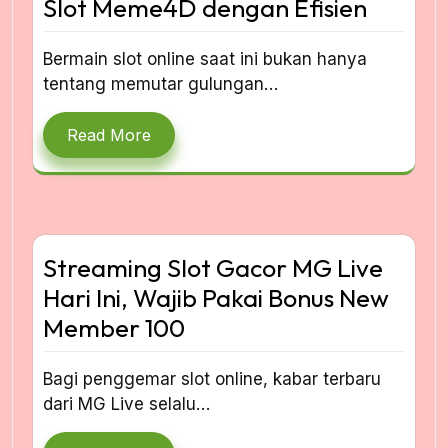
Slot Meme4D dengan Efisien
Bermain slot online saat ini bukan hanya
tentang memutar gulungan…
Read More
Streaming Slot Gacor MG Live
Hari Ini, Wajib Pakai Bonus New
Member 100
Bagi penggemar slot online, kabar terbaru
dari MG Live selalu…