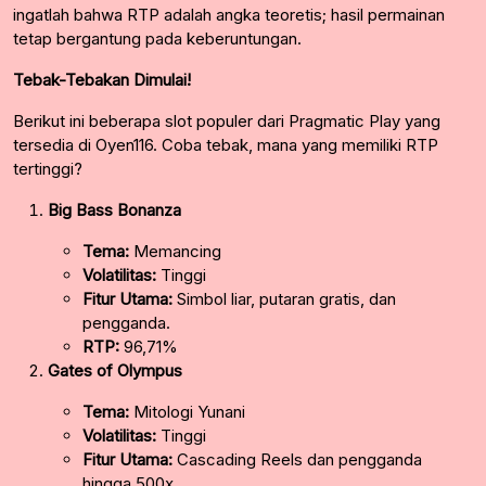
ingatlah bahwa RTP adalah angka teoretis; hasil permainan
tetap bergantung pada keberuntungan.
Tebak-Tebakan Dimulai!
Berikut ini beberapa slot populer dari Pragmatic Play yang
tersedia di Oyen116. Coba tebak, mana yang memiliki RTP
tertinggi?
Big Bass Bonanza
Tema:
Memancing
Volatilitas:
Tinggi
Fitur Utama:
Simbol liar, putaran gratis, dan
pengganda.
RTP:
96,71%
Gates of Olympus
Tema:
Mitologi Yunani
Volatilitas:
Tinggi
Fitur Utama:
Cascading Reels dan pengganda
hingga 500x.