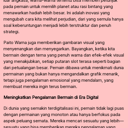
luar angkasa, warna-warna tertentu bisa memberi petunjuk
pada pemain untuk memilih planet atau rasi bintang yang
menawarkan hadiah lebih besar. Ini adalah inovasi yang
mengubah cara kita melihat perjudian, dari yang semula hanya
soal keberuntungan menjadi lebih terstruktur dan penuh
strategi.
Paito Warna juga memberikan gambaran visual yang
menyenangkan dan menyegarkan. Bayangkan, ketika kita
bermain dengan tema yang penuh warna dan efek-efek visual
yang menakjubkan, setiap putaran slot terasa seperti bagian
dari petualangan besar. Pemain dibawa untuk menikmati dunia
permainan yang bukan hanya mengandalkan grafik menarik,
tetapi juga pengalaman emosional yang mendalam, yang
membuat mereka ingin terus bermain.
Meningkatkan Pengalaman Bermain di Era Digital
Di dunia yang semakin terdigitalisasi ini, pemain tidak lagi puas
dengan permainan yang monoton atau hanya berfokus pada
aspek peluang semata. Mereka mencari sesuatu yang lebih—
sesuatu yang bisa memberikan mereka pengalaman yang