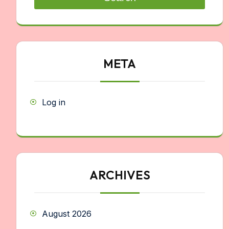
META
Log in
ARCHIVES
August 2026