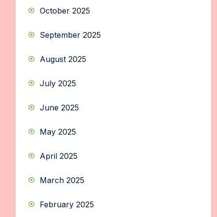
October 2025
September 2025
August 2025
July 2025
June 2025
May 2025
April 2025
March 2025
February 2025