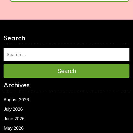
<
Search
Search
Archives
August 2026
July 2026
June 2026
May 2026