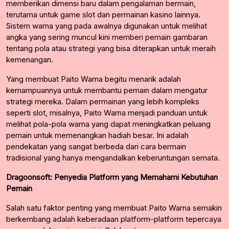
memberikan dimensi baru dalam pengalaman bermain,
terutama untuk game slot dan permainan kasino lainnya.
Sistem warna yang pada awalnya digunakan untuk melihat
angka yang sering muncul kini memberi pemain gambaran
tentang pola atau strategi yang bisa diterapkan untuk meraih
kemenangan.
Yang membuat Paito Warna begitu menarik adalah
kemampuannya untuk membantu pemain dalam mengatur
strategi mereka. Dalam permainan yang lebih kompleks
seperti slot, misalnya, Paito Warna menjadi panduan untuk
melihat pola-pola warna yang dapat meningkatkan peluang
pemain untuk memenangkan hadiah besar. Ini adalah
pendekatan yang sangat berbeda dari cara bermain
tradisional yang hanya mengandalkan keberuntungan semata.
Dragoonsoft: Penyedia Platform yang Memahami Kebutuhan
Pemain
Salah satu faktor penting yang membuat Paito Warna semakin
berkembang adalah keberadaan platform-platform tepercaya