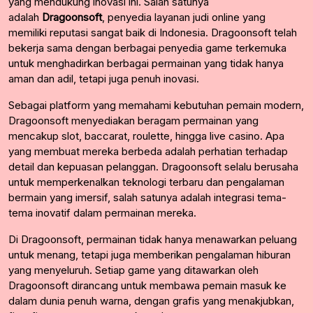
yang mendukung inovasi ini. Salah satunya
adalah
Dragoonsoft
, penyedia layanan judi online yang
memiliki reputasi sangat baik di Indonesia. Dragoonsoft telah
bekerja sama dengan berbagai penyedia game terkemuka
untuk menghadirkan berbagai permainan yang tidak hanya
aman dan adil, tetapi juga penuh inovasi.
Sebagai platform yang memahami kebutuhan pemain modern,
Dragoonsoft menyediakan beragam permainan yang
mencakup slot, baccarat, roulette, hingga live casino. Apa
yang membuat mereka berbeda adalah perhatian terhadap
detail dan kepuasan pelanggan. Dragoonsoft selalu berusaha
untuk memperkenalkan teknologi terbaru dan pengalaman
bermain yang imersif, salah satunya adalah integrasi tema-
tema inovatif dalam permainan mereka.
Di Dragoonsoft, permainan tidak hanya menawarkan peluang
untuk menang, tetapi juga memberikan pengalaman hiburan
yang menyeluruh. Setiap game yang ditawarkan oleh
Dragoonsoft dirancang untuk membawa pemain masuk ke
dalam dunia penuh warna, dengan grafis yang menakjubkan,