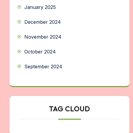
January 2025
December 2024
November 2024
October 2024
September 2024
TAG CLOUD