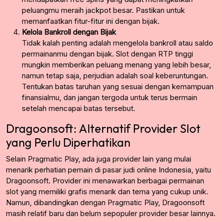
peluangmu meraih jackpot besar. Pastikan untuk
memanfaatkan fitur-fitur ini dengan bijak.
Kelola Bankroll dengan Bijak
Tidak kalah penting adalah mengelola bankroll atau saldo
permainanmu dengan bijak. Slot dengan RTP tinggi
mungkin memberikan peluang menang yang lebih besar,
namun tetap saja, perjudian adalah soal keberuntungan.
Tentukan batas taruhan yang sesuai dengan kemampuan
finansialmu, dan jangan tergoda untuk terus bermain
setelah mencapai batas tersebut.
Dragoonsoft: Alternatif Provider Slot
yang Perlu Diperhatikan
Selain Pragmatic Play, ada juga provider lain yang mulai
menarik perhatian pemain di pasar judi online Indonesia, yaitu
Dragoonsoft. Provider ini menawarkan berbagai permainan
slot yang memiliki grafis menarik dan tema yang cukup unik.
Namun, dibandingkan dengan Pragmatic Play, Dragoonsoft
masih relatif baru dan belum sepopuler provider besar lainnya.