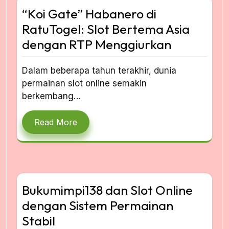
“Koi Gate” Habanero di
RatuTogel: Slot Bertema Asia
dengan RTP Menggiurkan
Dalam beberapa tahun terakhir, dunia
permainan slot online semakin
berkembang…
Read More
Bukumimpi138 dan Slot Online
dengan Sistem Permainan
Stabil