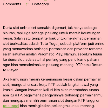
Comments
1 category
Dunia slot online kini semakin digemari, tak hanya sebagai
hiburan, tapi juga sebagai peluang untuk meraih keuntungan
besar. Salah satu tempat terbaik untuk menikmati permainan
slot berkualitas adalah Toto Togel, sebuah platform judi online
yang menawarkan berbagai permainan dari provider ternama,
salah satunya adalah Pragmatic Play. Namun, sebelum terjun
ke dunia slot, ada satu hal penting yang perlu kamu pahami
agar bisa memaksimalkan peluang menang: RTP atau Return
to Player.
Jika kamu ingin meraih kemenangan besar dalam permainan
slot, mengetahui cara kerja RTP adalah langkah awal yang
krusial. Jangan khawatir, kali ini kita akan membahas tuntas
apa itu RTP, bagaimana pengaruhnya terhadap permainanmu,
dan mengapa memilih permainan slot dengan RTP tinggi di
toto togel
bisa meningkatkan peluangmu untuk menang.