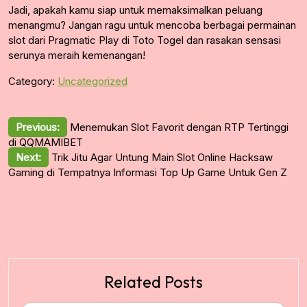
Jadi, apakah kamu siap untuk memaksimalkan peluang
menangmu? Jangan ragu untuk mencoba berbagai permainan
slot dari Pragmatic Play di Toto Togel dan rasakan sensasi
serunya meraih kemenangan!
Category:
Uncategorized
Post
Previous:
Menemukan Slot Favorit dengan RTP Tertinggi
di QQMAMIBET
navigation
Next:
Trik Jitu Agar Untung Main Slot Online Hacksaw
Gaming di Tempatnya Informasi Top Up Game Untuk Gen Z
Related Posts