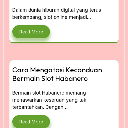
Dalam dunia hiburan digital yang terus
berkembang, slot online menjadi…
Read More
Cara Mengatasi Kecanduan
Bermain Slot Habanero
Bermain slot Habanero memang
menawarkan keseruan yang tak
terbantahkan. Dengan…
Read More