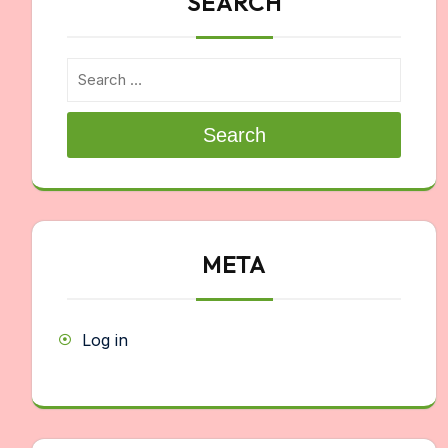
SEARCH
Search
META
Log in