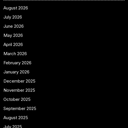
August 2026
July 2026
June 2026
May 2026
April 2026
March 2026
February 2026
January 2026
December 2025
November 2025
October 2025
September 2025
August 2025
July 2025