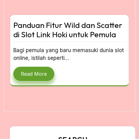
Panduan Fitur Wild dan Scatter
di Slot Link Hoki untuk Pemula
Bagi pemula yang baru memasuki dunia slot
online, istilah seperti…
Read More