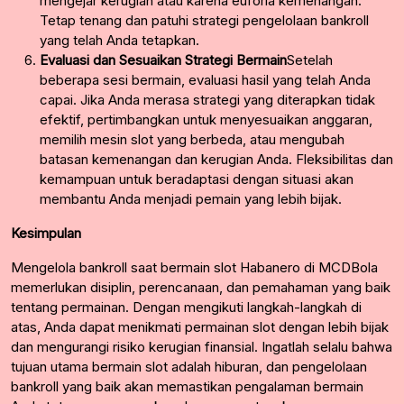
mengejar kerugian atau karena euforia kemenangan.
Tetap tenang dan patuhi strategi pengelolaan bankroll
yang telah Anda tetapkan.
Evaluasi dan Sesuaikan Strategi Bermain
Setelah
beberapa sesi bermain, evaluasi hasil yang telah Anda
capai. Jika Anda merasa strategi yang diterapkan tidak
efektif, pertimbangkan untuk menyesuaikan anggaran,
memilih mesin slot yang berbeda, atau mengubah
batasan kemenangan dan kerugian Anda. Fleksibilitas dan
kemampuan untuk beradaptasi dengan situasi akan
membantu Anda menjadi pemain yang lebih bijak.
Kesimpulan
Mengelola bankroll saat bermain slot Habanero di MCDBola
memerlukan disiplin, perencanaan, dan pemahaman yang baik
tentang permainan. Dengan mengikuti langkah-langkah di
atas, Anda dapat menikmati permainan slot dengan lebih bijak
dan mengurangi risiko kerugian finansial. Ingatlah selalu bahwa
tujuan utama bermain slot adalah hiburan, dan pengelolaan
bankroll yang baik akan memastikan pengalaman bermain