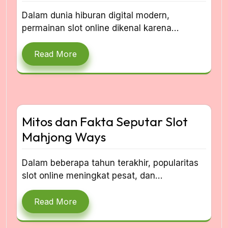
Dalam dunia hiburan digital modern,
permainan slot online dikenal karena…
Read More
Mitos dan Fakta Seputar Slot
Mahjong Ways
Dalam beberapa tahun terakhir, popularitas
slot online meningkat pesat, dan…
Read More