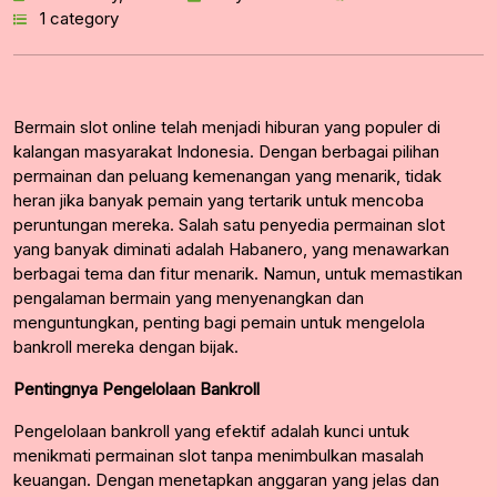
1 category
Bermain slot online telah menjadi hiburan yang populer di
kalangan masyarakat Indonesia. Dengan berbagai pilihan
permainan dan peluang kemenangan yang menarik, tidak
heran jika banyak pemain yang tertarik untuk mencoba
peruntungan mereka. Salah satu penyedia permainan slot
yang banyak diminati adalah Habanero, yang menawarkan
berbagai tema dan fitur menarik. Namun, untuk memastikan
pengalaman bermain yang menyenangkan dan
menguntungkan, penting bagi pemain untuk mengelola
bankroll mereka dengan bijak.
Pentingnya Pengelolaan Bankroll
Pengelolaan bankroll yang efektif adalah kunci untuk
menikmati permainan slot tanpa menimbulkan masalah
keuangan. Dengan menetapkan anggaran yang jelas dan