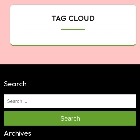
TAG CLOUD
<
Search
Search
Archives