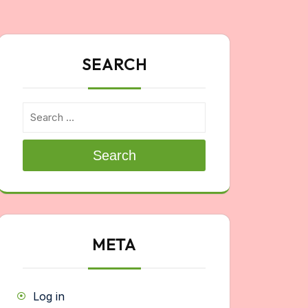
SEARCH
Search
META
Log in