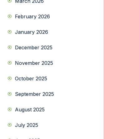
March 2026
February 2026
January 2026
December 2025
November 2025
October 2025
September 2025
August 2025
July 2025