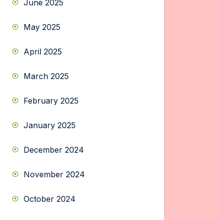
June 2025
May 2025
April 2025
March 2025
February 2025
January 2025
December 2024
November 2024
October 2024