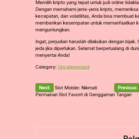
Memilih kripto yang tepat untuk judi online tidak
Dengan memahami jenis-jenis kripto, memeriksa
kecepatan, dan volatilitas, Anda bisa membuat k
memberikan kesempatan untuk memanfaatkan kr
menguntungkan.
Ingat, perjudian haruslah dilakukan dengan bijak
jeda jika diperlukan. Selamat berpetualang di dun
menyertai Anda!
Category:
Uncategorized
Post
Next:
Slot Mobile: Nikmati
Previous:
Permainan Slot Favorit di Genggaman Tangan
navigation
Rel