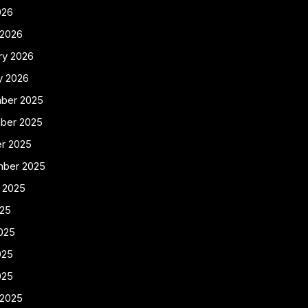
026
 2026
ry 2026
y 2026
ber 2025
ber 2025
r 2025
mber 2025
 2025
025
025
025
025
 2025