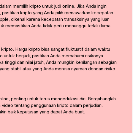
alam memilih kripto untuk judi online. Jika Anda ingin
, pastikan kripto yang Anda pilih menawarkan kecepatan
ipple, dikenal karena kecepatan transaksinya yang luar
uk memastikan Anda tidak perlu menunggu terlalu lama.
s kripto. Harga kripto bisa sangat fluktuatif dalam waktu
o untuk berjudi, pastikan Anda memahami risikonya.
a tinggi dan nilai jatuh, Anda mungkin kehilangan sebagian
to yang stabil atau yang Anda merasa nyaman dengan risiko
online, penting untuk terus mengedukasi diri. Bergabunglah
n video tentang penggunaan kripto dalam perjudian.
akin baik keputusan yang dapat Anda buat.