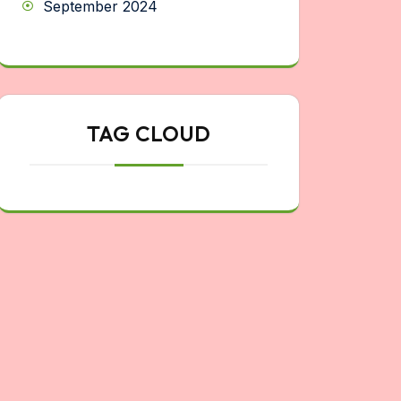
September 2024
TAG CLOUD