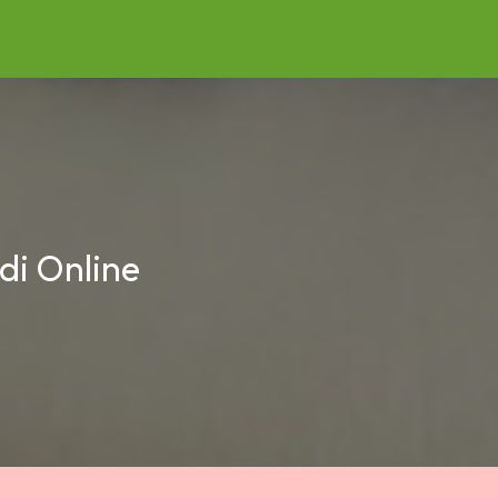
di Online