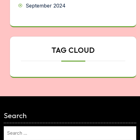
September 2024
TAG CLOUD
<
Search