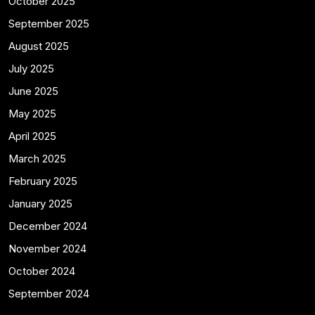
October 2025
September 2025
August 2025
July 2025
June 2025
May 2025
April 2025
March 2025
February 2025
January 2025
December 2024
November 2024
October 2024
September 2024