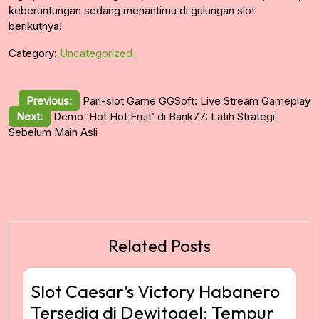
keberuntungan sedang menantimu di gulungan slot
berikutnya!
Category:
Uncategorized
Post
Previous:
Pari-slot Game GGSoft: Live Stream Gameplay
Next:
Demo ‘Hot Hot Fruit’ di Bank77: Latih Strategi
navigation
Sebelum Main Asli
Related Posts
Slot Caesar’s Victory Habanero
Tersedia di Dewitogel: Tempur