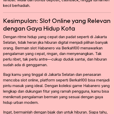
kecil berhadiah.
Kesimpulan: Slot Online yang Relevan
dengan Gaya Hidup Kota
Dengan ritme hidup yang cepat dan padat seperti di Jakarta
Selatan, tidak heran jika hiburan digital menjadi pilihan banyak
orang. Bermain slot Habanero via Berkah100 menawarkan
pengalaman yang cepat, ringan, dan menyenangkan. Tak
perlu ribet, tak perlu antre—cukup duduk santai, dan hiburan
sudah ada di genggaman.
Bagi kamu yang tinggal di Jakarta Selatan dan penasaran
mencoba slot online, platform seperti Berkah100 bisa menjadi
pintu masuk yang ideal. Dengan koleksi game Habanero yang
lengkap dan dukungan fitur yang ramah pengguna, kamu bisa
menikmati pengalaman bermain yang sesuai dengan gaya
hidup urban modern.
Ingat, bermainlah dengan bijak dan untuk hiburan. Siapa tahu,