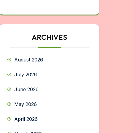
ARCHIVES
August 2026
July 2026
June 2026
May 2026
April 2026