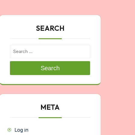
SEARCH
Search
META
Log in