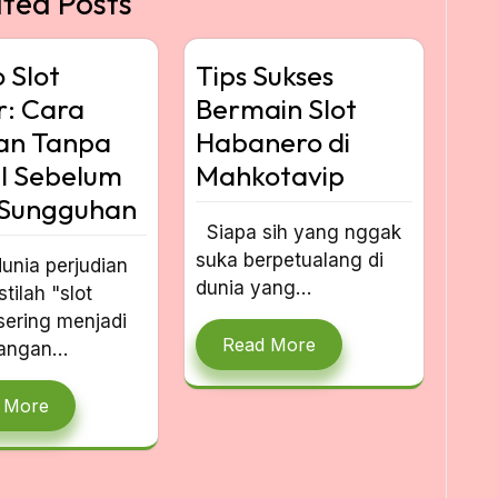
ated Posts
 Slot
Tips Sukses
: Cara
Bermain Slot
an Tanpa
Habanero di
l Sebelum
Mahkotavip
 Sungguhan
Siapa sih yang nggak
suka berpetualang di
unia perjudian
dunia yang…
stilah "slot
sering menjadi
Read More
cangan…
 More