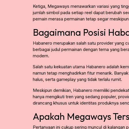
Ketiga, Megaways menawarkan variasi yang tingg
jumlah simbol pada setiap reel dapat berubah s
pemain merasa permainan tetap segar meskipun
Bagaimana Posisi Haban
Habanero merupakan salah satu provider yang cukup
berbagai judul permainan dengan tema yang berag
modern.
Salah satu kekuatan utama Habanero adalah k
namun tetap menghadirkan fitur menarik. Banyak
halus, serta gameplay yang tidak terlalu rumit.
Meskipun demikian, Habanero memiliki pendekat
hanya mengikuti tren yang sedang populer, provi
dirancang khusus untuk identitas produknya sendi
Apakah Megaways Ters
Pertanyaan ini cukup sering muncul di kalanga