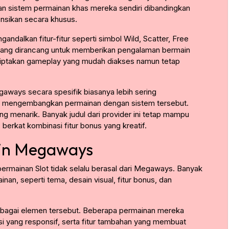
an sistem permainan khas mereka sendiri dibandingkan
sikan secara khusus.
ndalkan fitur-fitur seperti simbol Wild, Scatter, Free
tif yang dirancang untuk memberikan pengalaman bermain
iptakan gameplay yang mudah diakses namun tetap
aways secara spesifik biasanya lebih sering
 mengembangkan permainan dengan sistem tersebut.
g menarik. Banyak judul dari provider ini tetap mampu
erkat kombinasi fitur bonus yang kreatif.
ain Megaways
ermainan Slot tidak selalu berasal dari Megaways. Banyak
nan, seperti tema, desain visual, fitur bonus, dan
bagai elemen tersebut. Beberapa permainan mereka
i yang responsif, serta fitur tambahan yang membuat