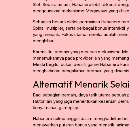
Slot. Secara umum, Habanero lebih dikenal deng
menggunakan mekanisme Megaways yang dilisen
Sebagian besar koleksi permainan Habanero menga
Spins, multiplier, serta berbagai bonus interak
yang menarik. Fokus utama mereka adalah menc
menghibur.
Karena itu, pemain yang mencari mekanisme Meg
menemukannya pada provider lain yang memang
Meski begitu, bukan berarti game Habanero kuran
menghadirkan pengalaman bermain yang dinamis b
Alternatif Menarik Sel
Bagi sebagian pemain, daya tarik utama sebuah p
faktor lain yang juga menentukan keseruan permai
kenyamanan gameplay.
Habanero cukup unggul dalam menghadirkan ber
menawarkan putaran bonus yang menarik, animas