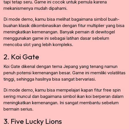
tapi tetap seru. Game ini cocok untuk pemula karena
mekanismenya mudah dipahami.
Di mode demo, kamu bisa melihat bagaimana simbol buah-
buahan klasik dikombinasikan dengan fitur multiplier yang bisa
meningkatkan kemenangan. Banyak pemain di dewitogel
menggunakan game ini sebagai latihan dasar sebelum
mencoba slot yang lebih kompleks.
2. Koi Gate
Koi Gate dikenal dengan tema Jepang yang tenang namun
penuh potensi kemenangan besar. Game ini memiliki volatilitas
tinggi, sehingga hasilnya bisa sangat bervariasi.
Di mode demo, kamu bisa mempelajari kapan fitur free spin
sering muncul dan bagaimana simbol ikan koi berperan dalam
meningkatkan kemenangan. Ini sangat membantu sebelum
bermain serius.
3. Five Lucky Lions