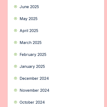
June 2025
May 2025
April 2025
March 2025
February 2025
January 2025
December 2024
November 2024
October 2024