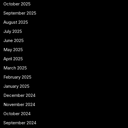
October 2025
September 2025
August 2025
July 2025
June 2025
May 2025
April 2025
March 2025
February 2025
January 2025
December 2024
November 2024
October 2024
September 2024